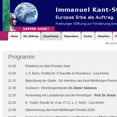
Home
Die Stiftung
Kant-Preise
Stipendium
Archiv
Aktuelles
P
Sie sind 
Programm
10:30
Empfang vor dem Runden Saal
11:00
J. S. Bach, Partitia Nr. 3 (Gavotte en Rondeau) - Lisa Immer
11:15
Begrüßung der Gäste - Zur Intention des Kant-Weltbürger-Preise
11:30
Grußwort - Oberbürgermeister
Dr. Dieter Salomon
11:35
Festvortrag mit Laudationes auf die Preisträger -
Prof. Dr. Klaus
12:20
E. Ysaÿe, Sonate Nr. 4 op. 27 (1. u. 2. Satz) - Lisa Immer
12:40
Überreichung des Kant-Weltbürger-Preises 2006