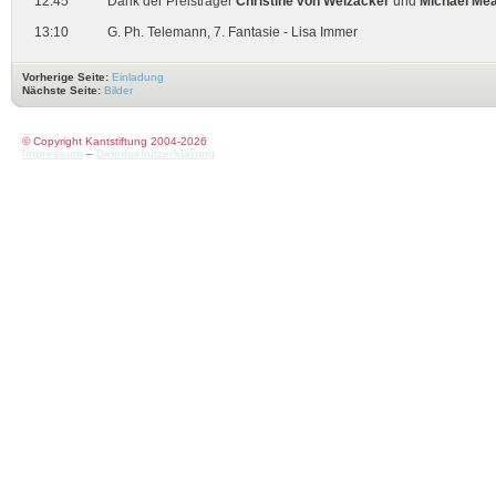
12:45
Dank der Preisträger
Christine von Weizäcker
und
Michael Me
13:10
G. Ph. Telemann, 7. Fantasie - Lisa Immer
Vorherige Seite:
Einladung
Nächste Seite:
Bilder
© Copyright Kantstiftung 2004-2026
Impressum
–
Datenschutzerklärung