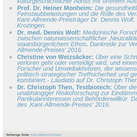
kulturgeschichtlicher Abriss mit offenem Au
Prof. Dr. Heiner Monheim
:
Die gesundheitl
Feinstaubbelastungen und die Rolle des Ver
Kant-Allmende-Preisträger Dr. Dennis Wolf,
Krozingen.
Dr. med. Dennis Wolf:
Medizinische Forsc
zwischen naturwissenschaftlicher ‚Neutralität
staatsbürgerlichem Ethos
.
Dankrede zur Ver
Allmende-Preises‘ 2016.
Christine von Weizsäcker:
Über eine Schni
verloren geht oder verteidigt wird, und einen
Forscher und Umweltaktivisten, der wissensc
politisch-strategischer Treffsicherheit und 
kombiniert.- Laudatio auf Dr. Christoph The
Dr. Christoph Then, Testbiotech:
Über die
unabhängiger Risikoforschung zur Eindäm
Partikularinteressen und Behördenwillkür. D
des ‚Kant-Allmende-Preises‘ 2016.
Vorherige Seite:
Kant-Allmende-Preise